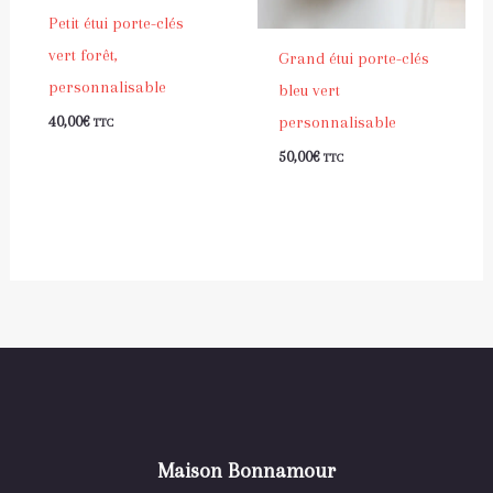
Petit étui porte-clés
vert forêt,
Grand étui porte-clés
personnalisable
bleu vert
personnalisable
40,00
€
TTC
50,00
€
TTC
Maison Bonnamour