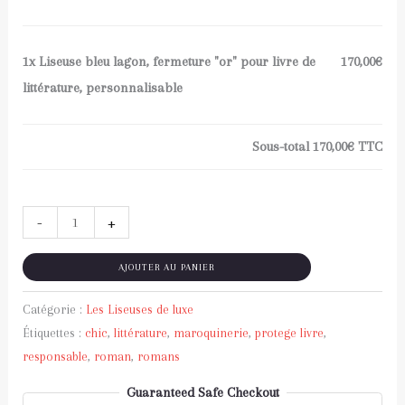
1x
Liseuse bleu lagon, fermeture "or" pour livre de
170,00€
littérature, personnalisable
Sous-total
170,00€
TTC
-
+
AJOUTER AU PANIER
Catégorie :
Les Liseuses de luxe
Étiquettes :
chic
,
littérature
,
maroquinerie
,
protege livre
,
responsable
,
roman
,
romans
Guaranteed Safe Checkout