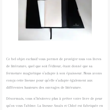
Ce bel objet exclusif vous permet de protéger tous vos livres
de littérature, quel que soit l’éditeur, étant donné que sa
fermeture magnétique s’adapte à son épaisseur. Nous avons
conçu cette liseuse pour qu’elle s’adapte également aux
différentes hauteurs des ouvrages de littérature.
Désormais, vous n’hésiterez plus à prêter votre livre de peur
qu’on vous l’abîme. La liseuse Anaïs et Chloé est fabriquée en