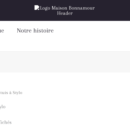
Trié
par
popularité
ue
Notre histoire
tuis à Stylo
ylo
fichés