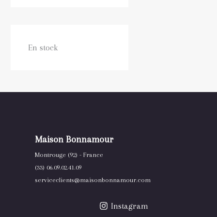
En stock
Maison Bonnamour
Montrouge (92) - France
(33) 06.09.02.41.09
serviceclients@maisonbonnamour.com
Instagram