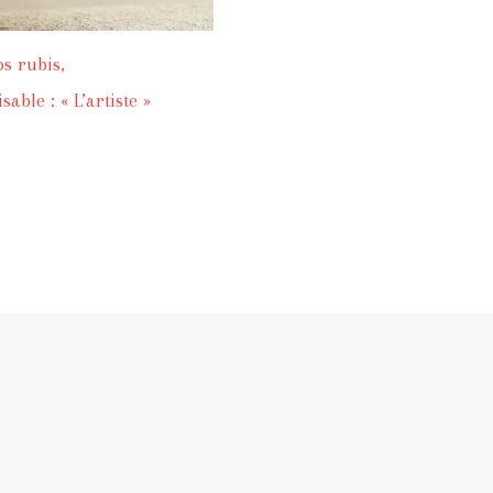
os rubis,
able : « L’artiste »