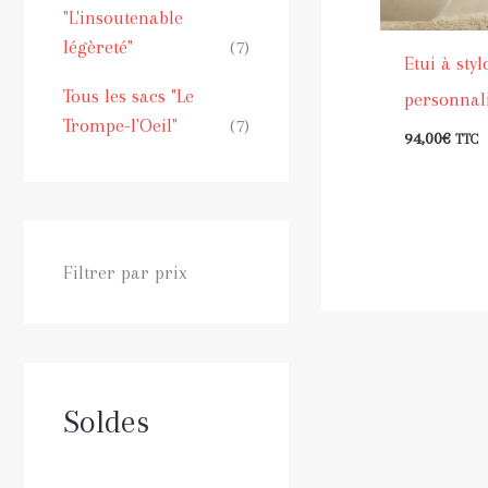
"L'insoutenable
légèreté"
(7)
Etui à styl
Tous les sacs "Le
personnalis
Trompe-l'Oeil"
(7)
94,00
€
TTC
Filtrer par prix
Soldes